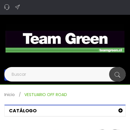
Navegación
de
palanca
Inicio
>
VESTUARIO OFF ROAD
CATÁLOGO