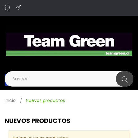
Navegación
de
palanca
Inicio
>
Nuevos productos
NUEVOS PRODUCTOS