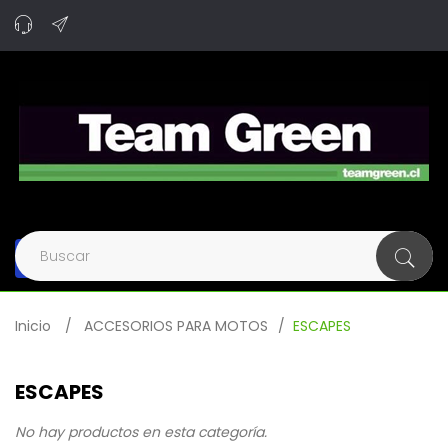
Navegación
de
palanca
Inicio
>
ACCESORIOS PARA MOTOS
>
ESCAPES
ESCAPES
No hay productos en esta categoría.