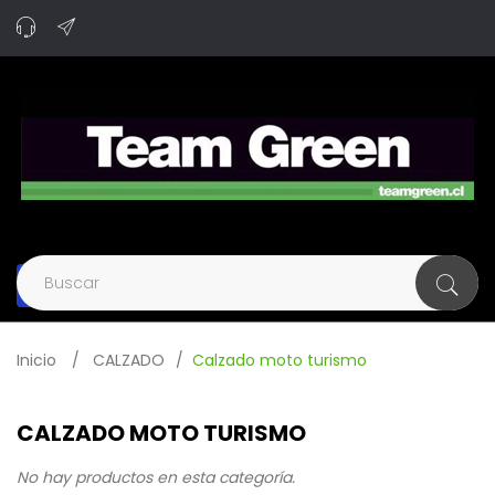
Navegación
de
palanca
Inicio
>
CALZADO
>
Calzado moto turismo
CALZADO MOTO TURISMO
No hay productos en esta categoría.