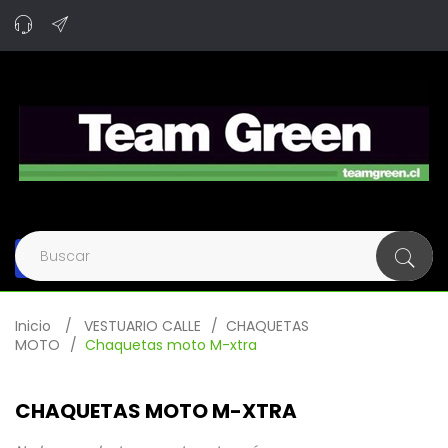
Navegación
de
palanca
Inicio
>
VESTUARIO CALLE
>
CHAQUETAS
MOTO
>
Chaquetas moto M-xtra
CHAQUETAS MOTO M-XTRA