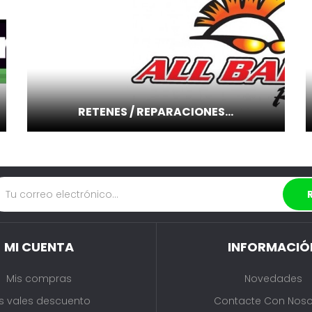
RETENES / REPARACIONES...
MI CUENTA
INFORMACIÓ
Mis compras
Novedades
s vales descuento
Contacte Con Noso