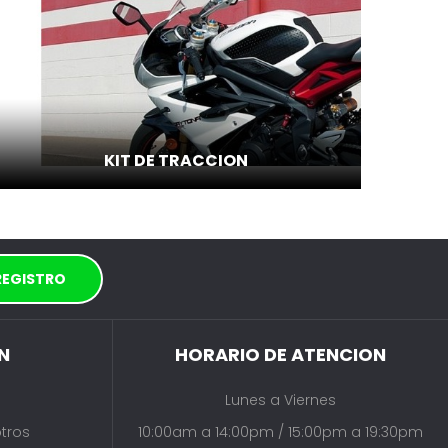
KIT DE TRACCION
N
HORARIO DE ATENCION
Lunes a Viernes
tros
10:00am a 14:00pm / 15:00pm a 19:30pm