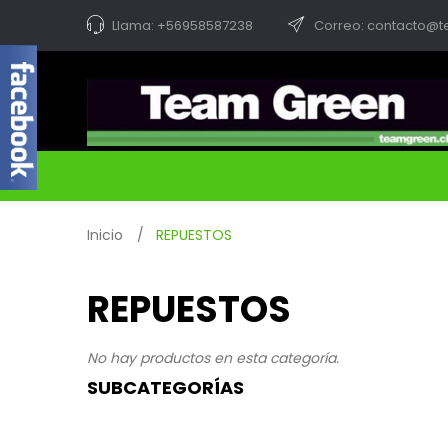
Llama: +56958587238
Correo: contacto@t
Inicio
>
REPUESTOS
REPUESTOS
No hay productos en esta categoría.
SUBCATEGORÍAS